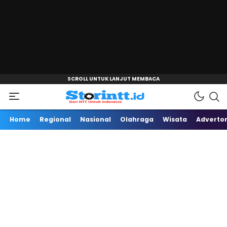
"
Dari NTT Untuk Indonesia
Storintt
Home
Regional
Nasional
Olahraga
Wisata
Advertor