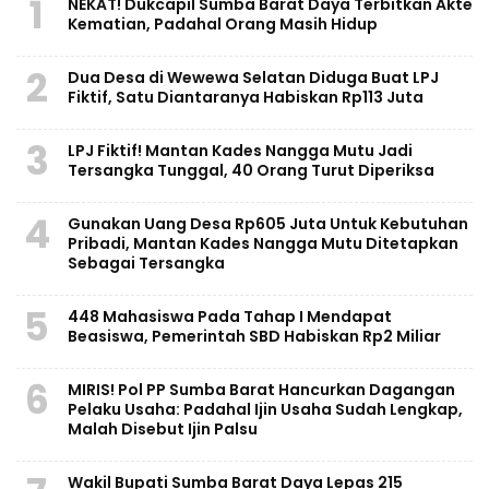
1
NEKAT! Dukcapil Sumba Barat Daya Terbitkan Akte
Kematian, Padahal Orang Masih Hidup
2
Dua Desa di Wewewa Selatan Diduga Buat LPJ
Fiktif, Satu Diantaranya Habiskan Rp113 Juta
3
LPJ Fiktif! Mantan Kades Nangga Mutu Jadi
Tersangka Tunggal, 40 Orang Turut Diperiksa
4
Gunakan Uang Desa Rp605 Juta Untuk Kebutuhan
Pribadi, Mantan Kades Nangga Mutu Ditetapkan
Sebagai Tersangka
5
448 Mahasiswa Pada Tahap I Mendapat
Beasiswa, Pemerintah SBD Habiskan Rp2 Miliar
6
MIRIS! Pol PP Sumba Barat Hancurkan Dagangan
Pelaku Usaha: Padahal Ijin Usaha Sudah Lengkap,
Malah Disebut Ijin Palsu
Wakil Bupati Sumba Barat Daya Lepas 215