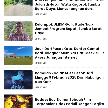
Ada Pengalaman Baru Ketika Melintasi
Jalan di Hutan Watu Kagorok Sumba
Barat Daya: Menyenangkan dan
Menyegarkan
LIFESTYLE
Kelompok UMKM Gollu Rade Siap
Jemput Program Bupati Sumba Barat
Daya
LIFESTYLE
Jauh Dari Pusat Kota, Kantor Camat
Kodi Balaghar Memikat Hati Meski Sulit
Akses Jaringan Internet
LIFESTYLE
Ramalan Zodiak Aries Besok Hari
Minggu 9 Februari 2025 Dari Hubungan
dan Karir
LIFESTYLE
Badass Ravi Kumar Sebuah Film
Terpopuler Tidak Peduli Dengan Logika