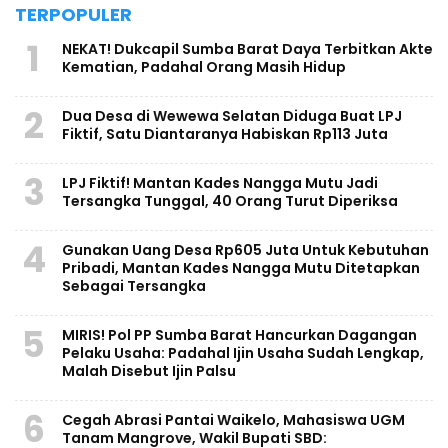
TERPOPULER
1
NEKAT! Dukcapil Sumba Barat Daya Terbitkan Akte
Kematian, Padahal Orang Masih Hidup
2
Dua Desa di Wewewa Selatan Diduga Buat LPJ
Fiktif, Satu Diantaranya Habiskan Rp113 Juta
3
LPJ Fiktif! Mantan Kades Nangga Mutu Jadi
Tersangka Tunggal, 40 Orang Turut Diperiksa
4
Gunakan Uang Desa Rp605 Juta Untuk Kebutuhan
Pribadi, Mantan Kades Nangga Mutu Ditetapkan
Sebagai Tersangka
5
MIRIS! Pol PP Sumba Barat Hancurkan Dagangan
Pelaku Usaha: Padahal Ijin Usaha Sudah Lengkap,
Malah Disebut Ijin Palsu
6
Cegah Abrasi Pantai Waikelo, Mahasiswa UGM
Tanam Mangrove, Wakil Bupati SBD: