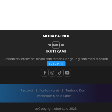
MEDIA PATNER
NTTKREATIF
IKUTI KAMI
Dapatkan informasi terkini dan terbaru langsung dari media sosial
kami
TUTUP
Redaksi
Kontak Kami
Tentang Kami
Pedoman Media Siber
@Copyright storintt.id 2026