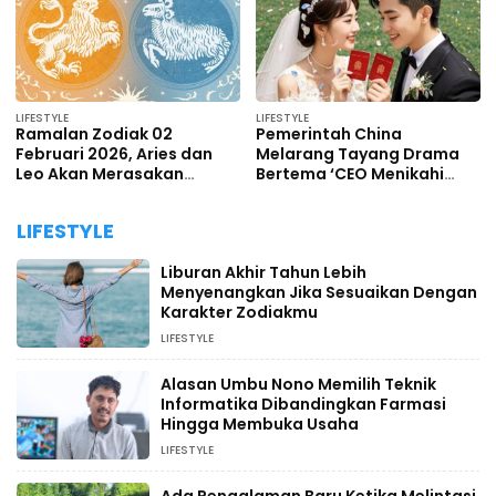
LIFESTYLE
LIFESTYLE
Ramalan Zodiak 02
Pemerintah China
Februari 2026, Aries dan
Melarang Tayang Drama
Leo Akan Merasakan
Bertema ‘CEO Menikahi
Dorongan Adrenalin
Gadis Miskin’
Dengan Cara Yang
LIFESTYLE
Berbeda
Liburan Akhir Tahun Lebih
Menyenangkan Jika Sesuaikan Dengan
Karakter Zodiakmu
LIFESTYLE
Alasan Umbu Nono Memilih Teknik
Informatika Dibandingkan Farmasi
Hingga Membuka Usaha
LIFESTYLE