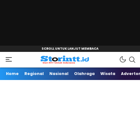
"
Dari NTT Untuk Indonesia
Storintt
Home
Regional
Nasional
Olahraga
Wisata
Advertor