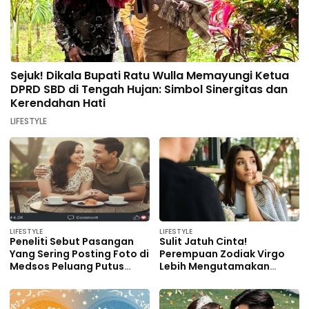
Sejuk! Dikala Bupati Ratu Wulla Memayungi Ketua
DPRD SBD di Tengah Hujan: Simbol Sinergitas dan
Kerendahan Hati
LIFESTYLE
LIFESTYLE
LIFESTYLE
Peneliti Sebut Pasangan
Sulit Jatuh Cinta!
Yang Sering Posting Foto di
Perempuan Zodiak Virgo
Medsos Peluang Putus
Lebih Mengutamakan
Lebih Tinggi
Pasangan yang Dewasa,
Zodiak Aquarius Takut
Kecewa