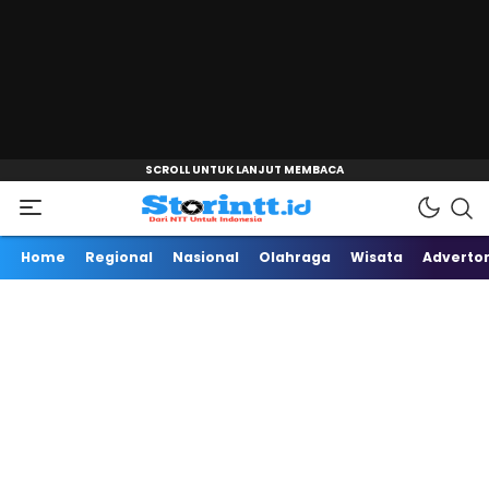
"
Dari NTT Untuk Indonesia
Storintt
Home
Regional
Nasional
Olahraga
Wisata
Advertor