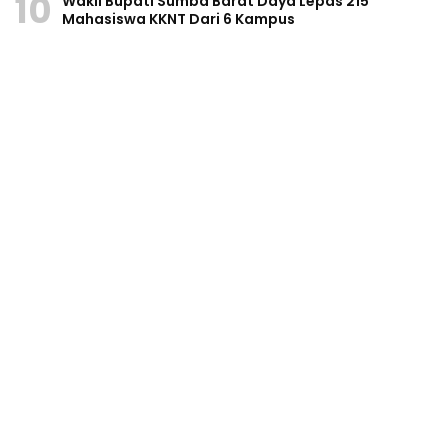
10
Wakil Bupati Sumba Barat Daya Lepas 215
Mahasiswa KKNT Dari 6 Kampus