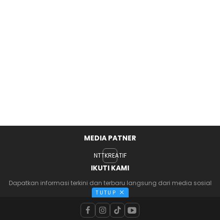
MEDIA PATNER
NTTKREATIF
IKUTI KAMI
Dapatkan informasi terkini dan terbaru langsung dari media sosial
kami
TUTUP