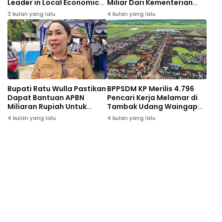
Leader in Local Economic
Miliar Dari Kementerian
and Inclusive Development
Kelautan dan Perikanan
3 bulan yang lalu
4 bulan yang lalu
Bupati Ratu Wulla Pastikan
BPPSDM KP Merilis 4.796
Dapat Bantuan APBN
Pencari Kerja Melamar di
Miliaran Rupiah Untuk
Tambak Udang Waingapu
Revitalisasi 71 Gedung
Sumba Timur
4 bulan yang lalu
4 bulan yang lalu
Sekolah di SBD