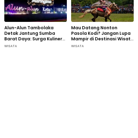
Alun-Alun Tambolaka
Mau Datang Nonton
Detak Jantung Sumba
Pasola Kodi? Jangan Lupa
Barat Daya: Surga Kuliner
Mampir di Destinasi Wisata
Pelaku UMKM
ini…
WISATA
WISATA