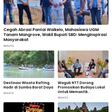
Cegah Abrasi Pantai Waikelo, Mahasiswa UGM
Tanam Mangrove, Wakil Bupati SBD: Menginspirasi
Masyarakat
WISATA
Destinasi Wisata Rafting
Wagub NTT Dorong
Hadir di Sumba Barat Daya
Promosikan Budaya Lokal
Untuk Memantik
WISATA
Wisatawan Datang di
WISATA
Sumba Barat Daya