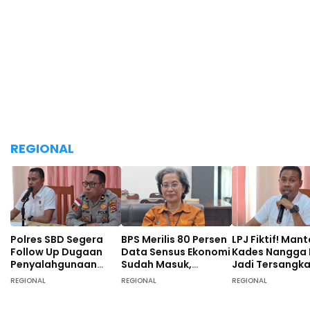
REGIONAL
Polres SBD Segera
BPS Merilis 80 Persen
LPJ Fiktif! Man
Follow Up Dugaan
Data Sensus Ekonomi
Kades Nangga
Penyalahgunaan
Sudah Masuk,
Jadi Tersangk
Dana Desa di Desa
Masyarakat SBD
Tunggal, 40 O
REGIONAL
REGIONAL
REGIONAL
Langgalete
Didominasi Pekerja
Turut Diperiksa
Sebagai Petani