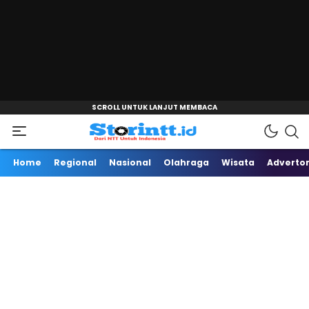
"
Dari NTT Untuk Indonesia
Storintt
Home
Regional
Nasional
Olahraga
Wisata
Advertor