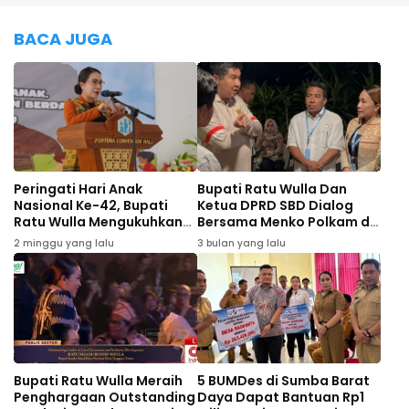
BACA JUGA
Peringati Hari Anak
Bupati Ratu Wulla Dan
Nasional Ke-42, Bupati
Ketua DPRD SBD Dialog
Ratu Wulla Mengukuhkan
Bersama Menko Polkam di
Pengurus Forum Anak Yang
Lombok Barat
2 minggu yang lalu
3 bulan yang lalu
Baru
Bupati Ratu Wulla Meraih
5 BUMDes di Sumba Barat
Penghargaan Outstanding
Daya Dapat Bantuan Rp1