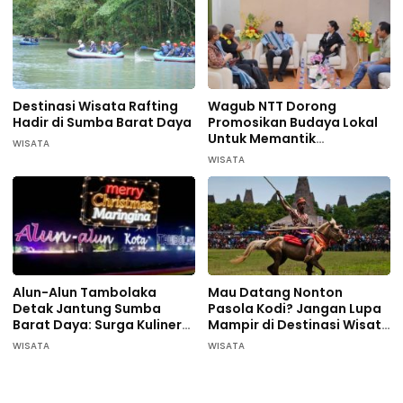
Destinasi Wisata Rafting
Wagub NTT Dorong
Hadir di Sumba Barat Daya
Promosikan Budaya Lokal
Untuk Memantik
WISATA
Wisatawan Datang di
WISATA
Sumba Barat Daya
Alun-Alun Tambolaka
Mau Datang Nonton
Detak Jantung Sumba
Pasola Kodi? Jangan Lupa
Barat Daya: Surga Kuliner
Mampir di Destinasi Wisata
Pelaku UMKM
ini…
WISATA
WISATA