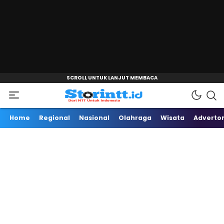
"
Dari NTT Untuk Indonesia
Storintt
Home
Regional
Nasional
Olahraga
Wisata
Advertor