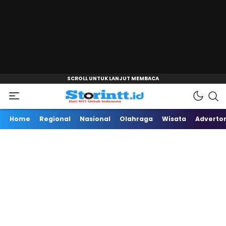
"
Dari NTT Untuk Indonesia
Storintt
Home
Regional
Nasional
Olahraga
Wisata
Advertor