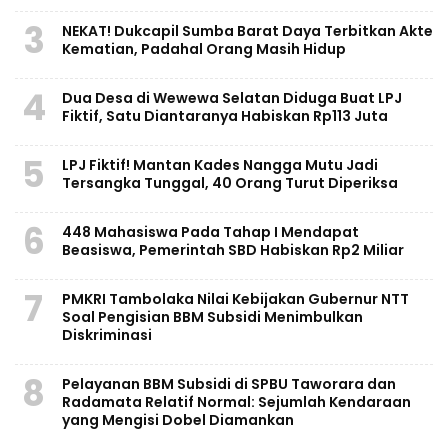
3
NEKAT! Dukcapil Sumba Barat Daya Terbitkan Akte
Kematian, Padahal Orang Masih Hidup
4
Dua Desa di Wewewa Selatan Diduga Buat LPJ
Fiktif, Satu Diantaranya Habiskan Rp113 Juta
5
LPJ Fiktif! Mantan Kades Nangga Mutu Jadi
Tersangka Tunggal, 40 Orang Turut Diperiksa
6
448 Mahasiswa Pada Tahap I Mendapat
Beasiswa, Pemerintah SBD Habiskan Rp2 Miliar
7
PMKRI Tambolaka Nilai Kebijakan Gubernur NTT
Soal Pengisian BBM Subsidi Menimbulkan
Diskriminasi
8
Pelayanan BBM Subsidi di SPBU Taworara dan
Radamata Relatif Normal: Sejumlah Kendaraan
yang Mengisi Dobel Diamankan