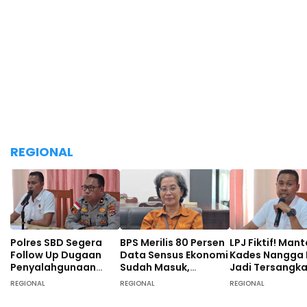
REGIONAL
Polres SBD Segera
BPS Merilis 80 Persen
LPJ Fiktif! Man
Follow Up Dugaan
Data Sensus Ekonomi
Kades Nangga
Penyalahgunaan
Sudah Masuk,
Jadi Tersangk
Dana Desa di Desa
Masyarakat SBD
Tunggal, 40 O
REGIONAL
REGIONAL
REGIONAL
Langgalete
Didominasi Pekerja
Turut Diperiksa
Sebagai Petani