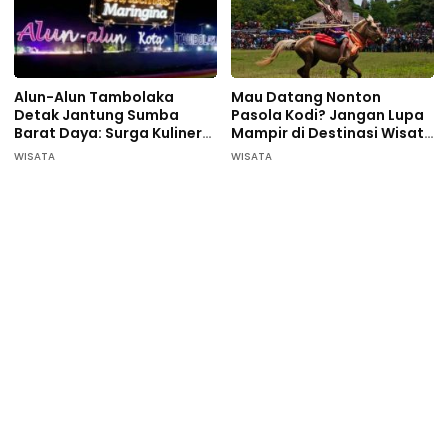
Alun-Alun Tambolaka
Mau Datang Nonton
Detak Jantung Sumba
Pasola Kodi? Jangan Lupa
Barat Daya: Surga Kuliner
Mampir di Destinasi Wisata
Pelaku UMKM
ini…
WISATA
WISATA