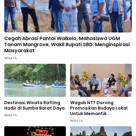
Cegah Abrasi Pantai Waikelo, Mahasiswa UGM
Tanam Mangrove, Wakil Bupati SBD: Menginspirasi
Masyarakat
WISATA
Destinasi Wisata Rafting
Wagub NTT Dorong
Hadir di Sumba Barat Daya
Promosikan Budaya Lokal
Untuk Memantik
WISATA
Wisatawan Datang di
WISATA
Sumba Barat Daya