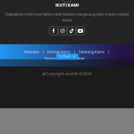
IKUTI KAMI
Dapatkan informasi terkini dan terbaru langsung dari media sosial
kami
Redaksi
Kontak Kami
Tentang Kami
TUTUP
Pedoman Media Siber
@Copyright storintt.id 2026