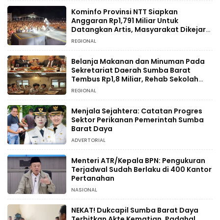
Kominfo Provinsi NTT Siapkan
Anggaran Rp1,791 Miliar Untuk
Datangkan Artis, Masyarakat Dikejar
Pajak
REGIONAL
Belanja Makanan dan Minuman Pada
Sekretariat Daerah Sumba Barat
Tembus Rp1,8 Miliar, Rehab Sekolah
Hanya Rp234 Juta
REGIONAL
Menjala Sejahtera: Catatan Progres
Sektor Perikanan Pemerintah Sumba
Barat Daya
ADVERTORIAL
Menteri ATR/Kepala BPN: Pengukuran
Terjadwal Sudah Berlaku di 400 Kantor
Pertanahan
NASIONAL
NEKAT! Dukcapil Sumba Barat Daya
Terbitkan Akte Kematian, Padahal