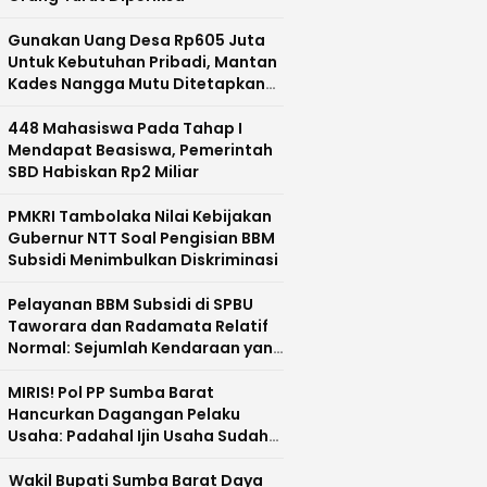
Gunakan Uang Desa Rp605 Juta
Untuk Kebutuhan Pribadi, Mantan
Kades Nangga Mutu Ditetapkan
Sebagai Tersangka
448 Mahasiswa Pada Tahap I
Mendapat Beasiswa, Pemerintah
SBD Habiskan Rp2 Miliar
PMKRI Tambolaka Nilai Kebijakan
Gubernur NTT Soal Pengisian BBM
Subsidi Menimbulkan Diskriminasi
Pelayanan BBM Subsidi di SPBU
Taworara dan Radamata Relatif
Normal: Sejumlah Kendaraan yang
Mengisi Dobel Diamankan
MIRIS! Pol PP Sumba Barat
Hancurkan Dagangan Pelaku
Usaha: Padahal Ijin Usaha Sudah
Lengkap, Malah Disebut Ijin Palsu
Wakil Bupati Sumba Barat Daya