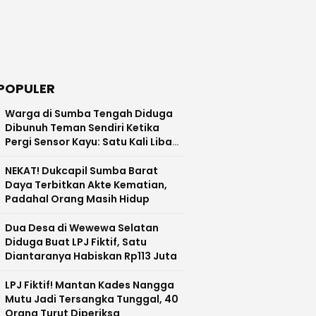
POPULER
Warga di Sumba Tengah Diduga
Dibunuh Teman Sendiri Ketika
Pergi Sensor Kayu: Satu Kali Libas,
Kepala Terlepas Hingga Jatuh ke
Tanah
NEKAT! Dukcapil Sumba Barat
Daya Terbitkan Akte Kematian,
Padahal Orang Masih Hidup
Dua Desa di Wewewa Selatan
Diduga Buat LPJ Fiktif, Satu
Diantaranya Habiskan Rp113 Juta
LPJ Fiktif! Mantan Kades Nangga
Mutu Jadi Tersangka Tunggal, 40
Orang Turut Diperiksa