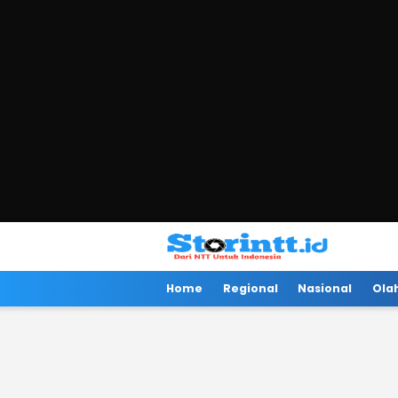
Storintt
Dari NTT Untuk Indonesia
Home
Regional
Nasional
Ola