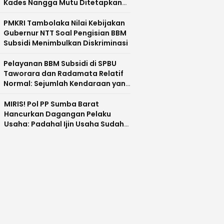
Kades Nangga Mutu Ditetapkan
Sebagai Tersangka
PMKRI Tambolaka Nilai Kebijakan
Gubernur NTT Soal Pengisian BBM
Subsidi Menimbulkan Diskriminasi
Pelayanan BBM Subsidi di SPBU
Taworara dan Radamata Relatif
Normal: Sejumlah Kendaraan yang
Mengisi Dobel Diamankan
MIRIS! Pol PP Sumba Barat
Hancurkan Dagangan Pelaku
Usaha: Padahal Ijin Usaha Sudah
Lengkap, Malah Disebut Ijin Palsu