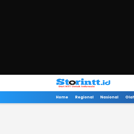
Storintt
Dari NTT Untuk Indonesia
Home
Regional
Nasional
Ola