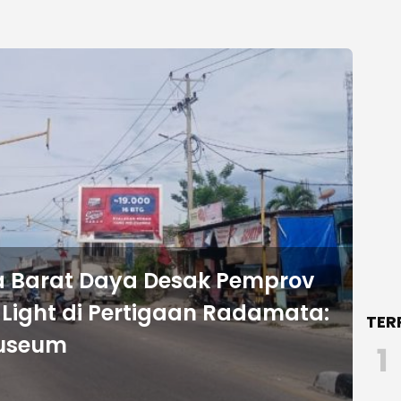
 Barat Daya Desak Pemprov
c Light di Pertigaan Radamata:
TER
useum
1