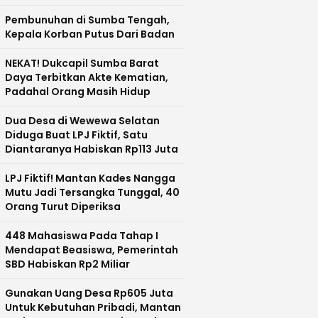
Kepala Terlepas Hingga Jatuh ke
Tanah
Pembunuhan di Sumba Tengah,
Kepala Korban Putus Dari Badan
NEKAT! Dukcapil Sumba Barat
Daya Terbitkan Akte Kematian,
Padahal Orang Masih Hidup
Dua Desa di Wewewa Selatan
Diduga Buat LPJ Fiktif, Satu
Diantaranya Habiskan Rp113 Juta
LPJ Fiktif! Mantan Kades Nangga
Mutu Jadi Tersangka Tunggal, 40
Orang Turut Diperiksa
448 Mahasiswa Pada Tahap I
Mendapat Beasiswa, Pemerintah
SBD Habiskan Rp2 Miliar
Gunakan Uang Desa Rp605 Juta
Untuk Kebutuhan Pribadi, Mantan