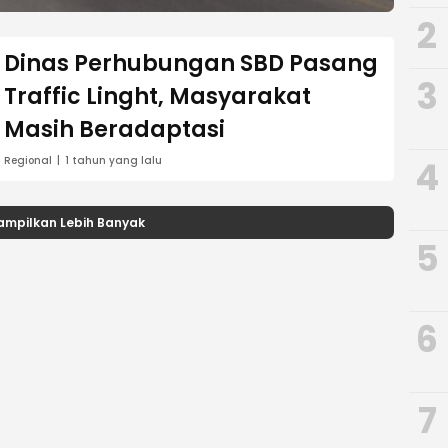
2
Dinas Perhubungan SBD Pasang
3
Traffic Linght, Masyarakat
Masih Beradaptasi
4
Regional
1 tahun yang lalu
ampilkan Lebih Banyak
5
6
7