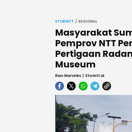
STORINTT
REGIONAL
Masyarakat Sum
Pemprov NTT Perba
Pertigaan Rada
Museum
Rian Marviriks
Storintt.id