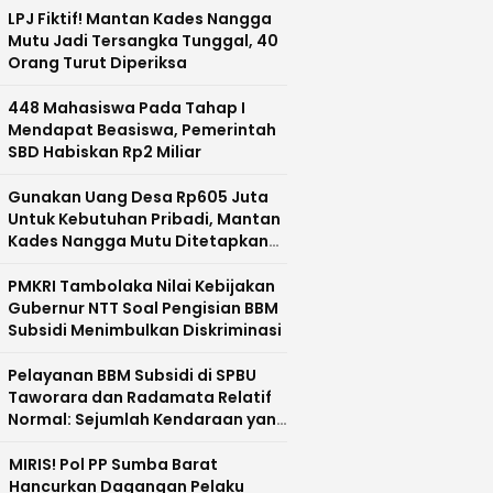
LPJ Fiktif! Mantan Kades Nangga
Mutu Jadi Tersangka Tunggal, 40
Orang Turut Diperiksa
448 Mahasiswa Pada Tahap I
Mendapat Beasiswa, Pemerintah
SBD Habiskan Rp2 Miliar
Gunakan Uang Desa Rp605 Juta
Untuk Kebutuhan Pribadi, Mantan
Kades Nangga Mutu Ditetapkan
Sebagai Tersangka
PMKRI Tambolaka Nilai Kebijakan
Gubernur NTT Soal Pengisian BBM
Subsidi Menimbulkan Diskriminasi
Pelayanan BBM Subsidi di SPBU
Taworara dan Radamata Relatif
Normal: Sejumlah Kendaraan yang
Mengisi Dobel Diamankan
MIRIS! Pol PP Sumba Barat
Hancurkan Dagangan Pelaku