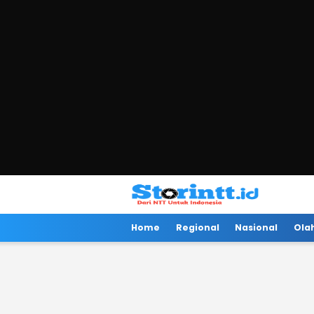
Storintt
Dari NTT Untuk Indonesia
Home
Regional
Nasional
Ola