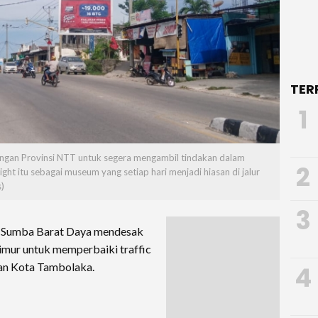
TER
1
ungan Provinsi NTT untuk segera mengambil tindakan dalam
2
ight itu sebagai museum yang setiap hari menjadi hiasan di jalur
)
3
 Sumba Barat Daya mendesak
imur untuk memperbaiki traffic
tan Kota Tambolaka.
4