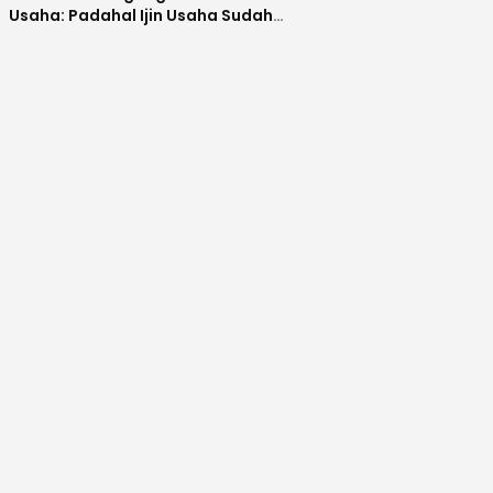
Usaha: Padahal Ijin Usaha Sudah
Lengkap, Malah Disebut Ijin Palsu