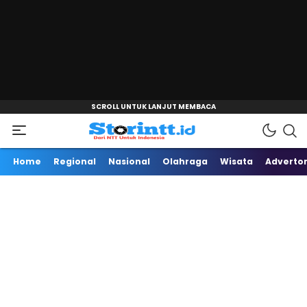
"
Dari NTT Untuk Indonesia
Storintt
Home
Regional
Nasional
Olahraga
Wisata
Advertor