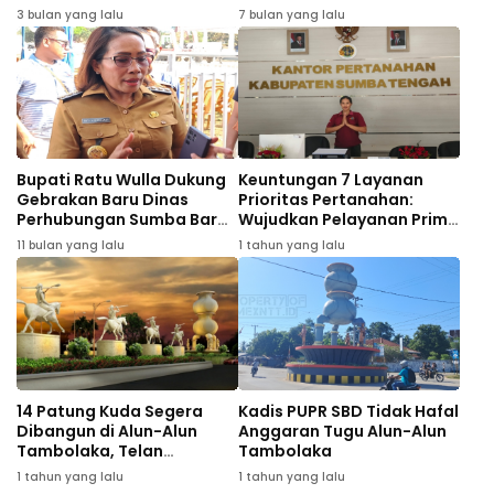
Pertigaan Radamata:
Kebersihan
3 bulan yang lalu
7 bulan yang lalu
Jangan Jadikan Museum
Bupati Ratu Wulla Dukung
Keuntungan 7 Layanan
Gebrakan Baru Dinas
Prioritas Pertanahan:
Perhubungan Sumba Barat
Wujudkan Pelayanan Prima
Daya
dan Kepastian Hukum bagi
11 bulan yang lalu
1 tahun yang lalu
Masyarakat
14 Patung Kuda Segera
Kadis PUPR SBD Tidak Hafal
Dibangun di Alun-Alun
Anggaran Tugu Alun-Alun
Tambolaka, Telan
Tambolaka
Anggaran Rp420 Juta
1 tahun yang lalu
1 tahun yang lalu