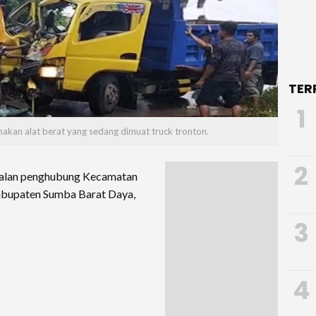
TER
1
akan alat berat yang sedang dimuat truck tronton.
2
i jalan penghubung Kecamatan
bupaten Sumba Barat Daya,
3
4