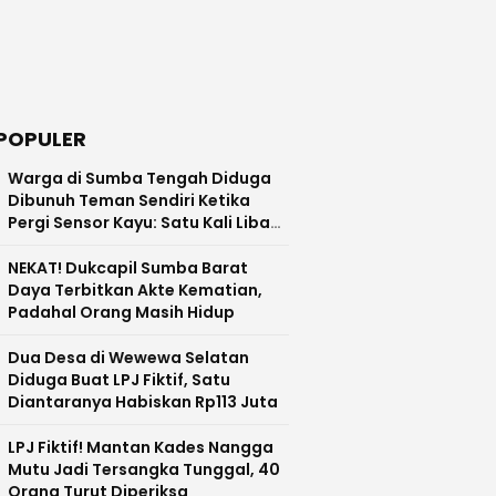
POPULER
Warga di Sumba Tengah Diduga
Dibunuh Teman Sendiri Ketika
Pergi Sensor Kayu: Satu Kali Libas,
Kepala Terlepas Hingga Jatuh ke
Tanah
NEKAT! Dukcapil Sumba Barat
Daya Terbitkan Akte Kematian,
Padahal Orang Masih Hidup
Dua Desa di Wewewa Selatan
Diduga Buat LPJ Fiktif, Satu
Diantaranya Habiskan Rp113 Juta
LPJ Fiktif! Mantan Kades Nangga
Mutu Jadi Tersangka Tunggal, 40
Orang Turut Diperiksa