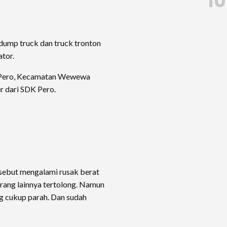
10
dump truck dan truck tronton
ator.
sa Pero, Kecamatan Wewewa
r dari SDK Pero.
rsebut mengalami rusak berat
orang lainnya tertolong. Namun
g cukup parah. Dan sudah