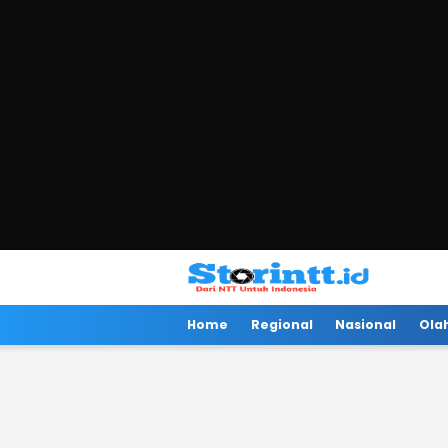
Storintt
Dari NTT Untuk Indonesia
Home
Regional
Nasional
Ola