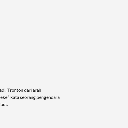
jadi. Tronton dari arah
teke,” kata seorang pengendara
but.