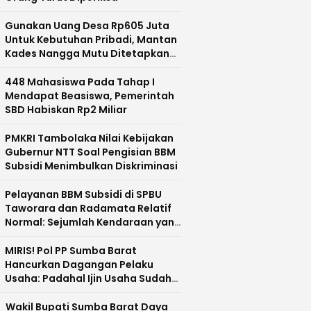
Gunakan Uang Desa Rp605 Juta
Untuk Kebutuhan Pribadi, Mantan
Kades Nangga Mutu Ditetapkan
Sebagai Tersangka
448 Mahasiswa Pada Tahap I
Mendapat Beasiswa, Pemerintah
SBD Habiskan Rp2 Miliar
PMKRI Tambolaka Nilai Kebijakan
Gubernur NTT Soal Pengisian BBM
Subsidi Menimbulkan Diskriminasi
Pelayanan BBM Subsidi di SPBU
Taworara dan Radamata Relatif
Normal: Sejumlah Kendaraan yang
Mengisi Dobel Diamankan
MIRIS! Pol PP Sumba Barat
Hancurkan Dagangan Pelaku
Usaha: Padahal Ijin Usaha Sudah
Lengkap, Malah Disebut Ijin Palsu
Wakil Bupati Sumba Barat Daya