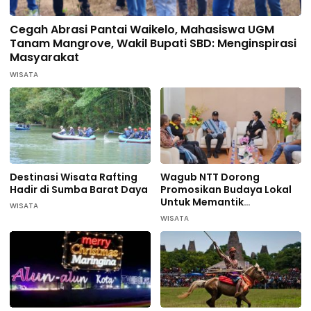
Cegah Abrasi Pantai Waikelo, Mahasiswa UGM
Tanam Mangrove, Wakil Bupati SBD: Menginspirasi
Masyarakat
WISATA
Destinasi Wisata Rafting
Wagub NTT Dorong
Hadir di Sumba Barat Daya
Promosikan Budaya Lokal
Untuk Memantik
WISATA
Wisatawan Datang di
WISATA
Sumba Barat Daya