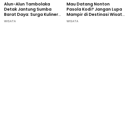
Alun-Alun Tambolaka
Mau Datang Nonton
Detak Jantung Sumba
Pasola Kodi? Jangan Lupa
Barat Daya: Surga Kuliner
Mampir di Destinasi Wisata
Pelaku UMKM
ini…
WISATA
WISATA