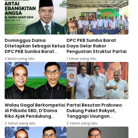
Dominggus Dama
DPC PKB Sumba Barat
Ditetapkan Sebagai Ketua
Daya Gelar Rakor
DPC PKB Sumba Barat
Penguatan Struktur Partai
Daya: Semua Kader Harus
2 bulan yang lalu
1 tahun yang lalu
Solid dan Tegak Lurus
Walau Gagal Berkompetisi
Partai Besutan Prabowo
di Pilkada SBD, D’Dama
Dukung Paket Rakyat,
Riko Ajak Pendukung
Tanggapi Usungan
Merawat Persaudaraan
Tunggal DPD Gerindra NTT,
2 tahun yang lalu
2 tahun yang lalu
Adam Mone; Itu urusan DPP