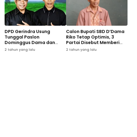
DPD Gerindra Usung
Calon Bupati SBD D’Dama
Tunggal Paslon
Riko Tetap Optimis, 3
Dominggus Dama dan
Partai Disebut Memberi
Rikhardus Holo Kondo
Lampu Hijau
2 tahun yang lalu
2 tahun yang lalu
Untuk Pilkada SBD