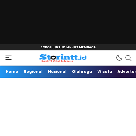
"
Dari NTT Untuk Indonesia
Storintt
Home
Regional
Nasional
Olahraga
Wisata
Advertor