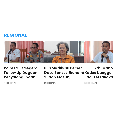
REGIONAL
Polres SBD Segera
BPS Merilis 80 Persen
LPJ Fiktif! Man
Follow Up Dugaan
Data Sensus Ekonomi
Kades Nangga
Penyalahgunaan
Sudah Masuk,
Jadi Tersangk
Dana Desa di Desa
Masyarakat SBD
Tunggal, 40 O
REGIONAL
REGIONAL
REGIONAL
Langgalete
Didominasi Pekerja
Turut Diperiksa
Sebagai Petani