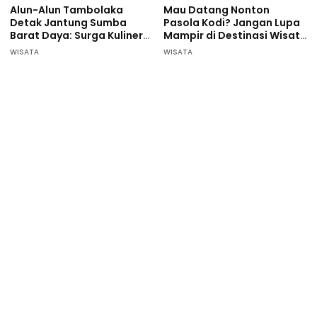
Alun-Alun Tambolaka
Mau Datang Nonton
Detak Jantung Sumba
Pasola Kodi? Jangan Lupa
Barat Daya: Surga Kuliner
Mampir di Destinasi Wisata
Pelaku UMKM
ini…
WISATA
WISATA