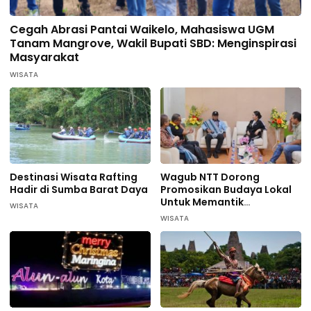
Cegah Abrasi Pantai Waikelo, Mahasiswa UGM
Tanam Mangrove, Wakil Bupati SBD: Menginspirasi
Masyarakat
WISATA
Destinasi Wisata Rafting
Wagub NTT Dorong
Hadir di Sumba Barat Daya
Promosikan Budaya Lokal
Untuk Memantik
WISATA
Wisatawan Datang di
WISATA
Sumba Barat Daya