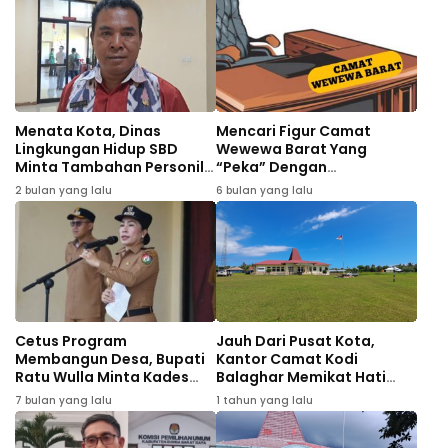
Menata Kota, Dinas
Mencari Figur Camat
Lingkungan Hidup SBD
Wewewa Barat Yang
Minta Tambahan Personil
“Peka” Dengan
Penanganan Sampah dan
Pembangunan di 20 Desa:
2 bulan yang lalu
6 bulan yang lalu
Ruang Terbuka Lingkungan
Membangun Desa, Menata
Hijau
Kota
Cetus Program
Jauh Dari Pusat Kota,
Membangun Desa, Bupati
Kantor Camat Kodi
Ratu Wulla Minta Kades
Balaghar Memikat Hati
Manfaatkan Potensi Desa
Meski Sulit Akses Jaringan
7 bulan yang lalu
1 tahun yang lalu
Internet