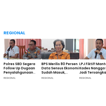
REGIONAL
Polres SBD Segera
BPS Merilis 80 Persen
LPJ Fiktif! Man
Follow Up Dugaan
Data Sensus Ekonomi
Kades Nangga
Penyalahgunaan
Sudah Masuk,
Jadi Tersangk
Dana Desa di Desa
Masyarakat SBD
Tunggal, 40 O
REGIONAL
REGIONAL
REGIONAL
Langgalete
Didominasi Pekerja
Turut Diperiksa
Sebagai Petani