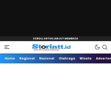
"
Dari NTT Untuk Indonesia
Storintt
Home
Regional
Nasional
Olahraga
Wisata
Advertor