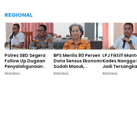
REGIONAL
Polres SBD Segera
BPS Merilis 80 Persen
LPJ Fiktif! Man
Follow Up Dugaan
Data Sensus Ekonomi
Kades Nangga
Penyalahgunaan
Sudah Masuk,
Jadi Tersangk
Dana Desa di Desa
Masyarakat SBD
Tunggal, 40 O
REGIONAL
REGIONAL
REGIONAL
Langgalete
Didominasi Pekerja
Turut Diperiksa
Sebagai Petani