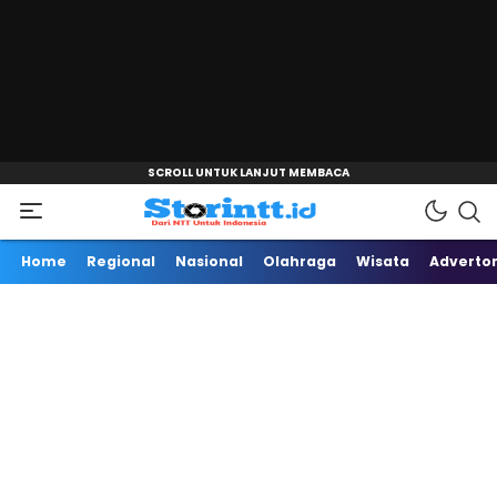
"
Dari NTT Untuk Indonesia
Storintt
Home
Regional
Nasional
Olahraga
Wisata
Advertor