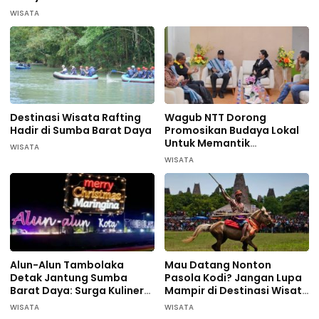
WISATA
Destinasi Wisata Rafting
Wagub NTT Dorong
Hadir di Sumba Barat Daya
Promosikan Budaya Lokal
Untuk Memantik
WISATA
Wisatawan Datang di
WISATA
Sumba Barat Daya
Alun-Alun Tambolaka
Mau Datang Nonton
Detak Jantung Sumba
Pasola Kodi? Jangan Lupa
Barat Daya: Surga Kuliner
Mampir di Destinasi Wisata
Pelaku UMKM
ini…
WISATA
WISATA