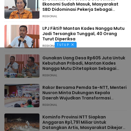
Ekonomi Sudah Masuk, Masyarakat
SBD Didominasi Pekerja Sebagai
Petani
REGIONAL
LPJ Fiktif! Mantan Kades Nangga Mutu
Jadi Tersangka Tunggal, 40 Orang
Turut Diperiksa
TUTUP
REGIONAL
Gunakan Uang Desa Rp605 Juta Untuk
Kebutuhan Pribadi, Mantan Kades
Nangga Mutu Ditetapkan Sebagai
Tersangka
REGIONAL
Rakor Bersama Pemda Se-NTT, Menteri
Nusron Minta Dukungan Kepala
Daerah Wujudkan Transformasi
Layanan Pertanahan
REGIONAL
Kominfo Provinsi NTT Siapkan
Anggaran Rp1,791 Miliar Untuk
Datangkan Artis, Masyarakat Dikejar