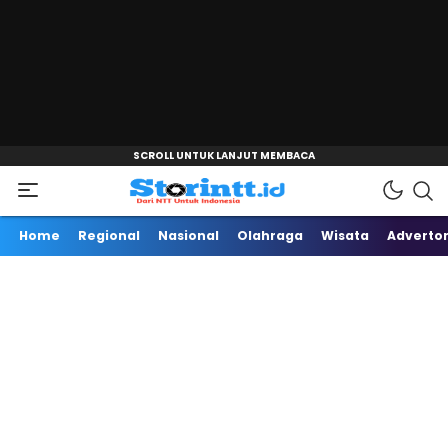
"
Dari NTT Untuk Indonesia
Storintt
Home
Regional
Nasional
Olahraga
Wisata
Advertor