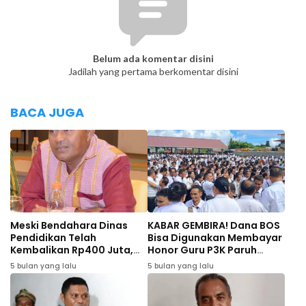
Belum ada komentar disini
Jadilah yang pertama berkomentar disini
BACA JUGA
Meski Bendahara Dinas
KABAR GEMBIRA! Dana BOS
Pendidikan Telah
Bisa Digunakan Membayar
Kembalikan Rp400 Juta,
Honor Guru P3K Paruh
DPRD SBD Fraksi Perindo
Waktu dan Non-ASN
5 bulan yang lalu
5 bulan yang lalu
Dorong Proses Hukum
Tetap Berjalan