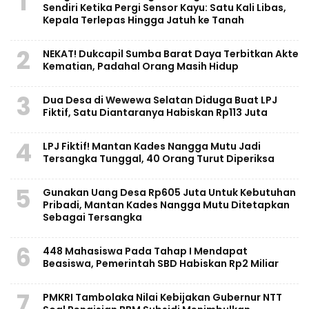
1
Sendiri Ketika Pergi Sensor Kayu: Satu Kali Libas,
Kepala Terlepas Hingga Jatuh ke Tanah
2
NEKAT! Dukcapil Sumba Barat Daya Terbitkan Akte
Kematian, Padahal Orang Masih Hidup
3
Dua Desa di Wewewa Selatan Diduga Buat LPJ
Fiktif, Satu Diantaranya Habiskan Rp113 Juta
4
LPJ Fiktif! Mantan Kades Nangga Mutu Jadi
Tersangka Tunggal, 40 Orang Turut Diperiksa
5
Gunakan Uang Desa Rp605 Juta Untuk Kebutuhan
Pribadi, Mantan Kades Nangga Mutu Ditetapkan
Sebagai Tersangka
6
448 Mahasiswa Pada Tahap I Mendapat
Beasiswa, Pemerintah SBD Habiskan Rp2 Miliar
7
PMKRI Tambolaka Nilai Kebijakan Gubernur NTT