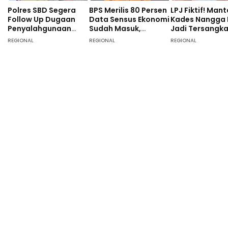
Polres SBD Segera
BPS Merilis 80 Persen
LPJ Fiktif! Man
Follow Up Dugaan
Data Sensus Ekonomi
Kades Nangga
Penyalahgunaan
Sudah Masuk,
Jadi Tersangk
Dana Desa di Desa
Masyarakat SBD
Tunggal, 40 O
REGIONAL
REGIONAL
REGIONAL
Langgalete
Didominasi Pekerja
Turut Diperiksa
Sebagai Petani