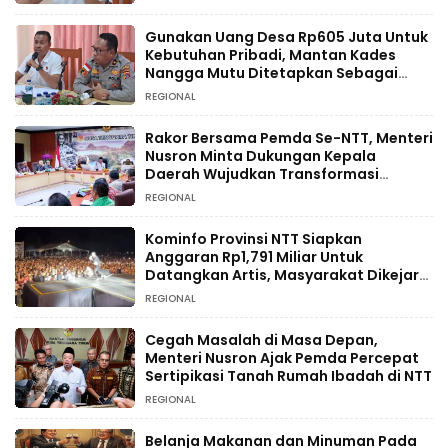
Gunakan Uang Desa Rp605 Juta Untuk
Kebutuhan Pribadi, Mantan Kades
Nangga Mutu Ditetapkan Sebagai
Tersangka
REGIONAL
Rakor Bersama Pemda Se-NTT, Menteri
Nusron Minta Dukungan Kepala
Daerah Wujudkan Transformasi
Layanan Pertanahan
REGIONAL
Kominfo Provinsi NTT Siapkan
Anggaran Rp1,791 Miliar Untuk
Datangkan Artis, Masyarakat Dikejar
Pajak
REGIONAL
Cegah Masalah di Masa Depan,
Menteri Nusron Ajak Pemda Percepat
Sertipikasi Tanah Rumah Ibadah di NTT
REGIONAL
Belanja Makanan dan Minuman Pada