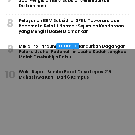
Soal Pengisian BBM Subsidi Menimbulkan
Diskriminasi
8
Pelayanan BBM Subsidi di SPBU Taworara dan
Radamata Relatif Normal: Sejumlah Kendaraan
yang Mengisi Dobel Diamankan
9
MIRIS! Pol PP Sumba Barat Hancurkan Dagangan
TUTUP
Pelaku Usaha: Padahal Ijin Usaha Sudah Lengkap,
Malah Disebut Ijin Palsu
10
Wakil Bupati Sumba Barat Daya Lepas 215
Mahasiswa KKNT Dari 6 Kampus