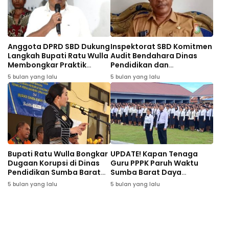
Anggota DPRD SBD Dukung
Inspektorat SBD Komitmen
Langkah Bupati Ratu Wulla
Audit Bendahara Dinas
Membongkar Praktik
Pendidikan dan
Korupsi: Semoga Desa-
Kebudayaan, Kadis Sebut
5 bulan yang lalu
5 bulan yang lalu
Desa Disusul
Rp400 Juta Sudah
Dikembalikan
Bupati Ratu Wulla Bongkar
UPDATE! Kapan Tenaga
Dugaan Korupsi di Dinas
Guru PPPK Paruh Waktu
Pendidikan Sumba Barat
Sumba Barat Daya
Daya
Diangkat? Cek Besaran
5 bulan yang lalu
5 bulan yang lalu
Honornya