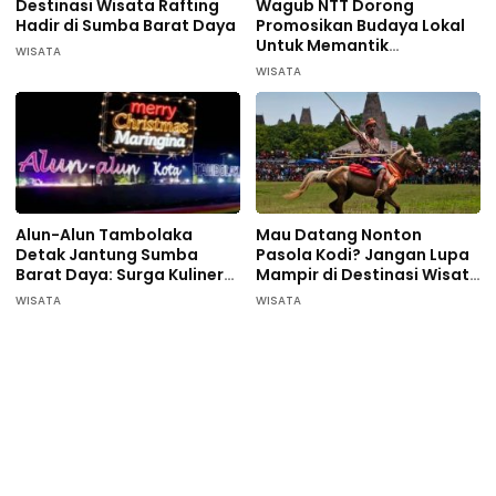
Destinasi Wisata Rafting
Wagub NTT Dorong
Hadir di Sumba Barat Daya
Promosikan Budaya Lokal
Untuk Memantik
WISATA
Wisatawan Datang di
WISATA
Sumba Barat Daya
Alun-Alun Tambolaka
Mau Datang Nonton
Detak Jantung Sumba
Pasola Kodi? Jangan Lupa
Barat Daya: Surga Kuliner
Mampir di Destinasi Wisata
Pelaku UMKM
ini…
WISATA
WISATA