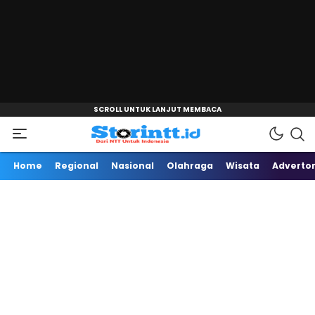
"
Dari NTT Untuk Indonesia
Storintt
Home
Regional
Nasional
Olahraga
Wisata
Advertor