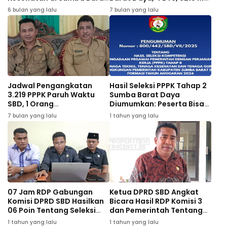
Daya Akan Dilantik,
Kapan Pengangkatan?
6 bulan yang lalu
7 bulan yang lalu
Tenaga Guru Mohon
Bersabar
Jadwal Pengangkatan
Hasil Seleksi PPPK Tahap 2
3.219 PPPK Paruh Waktu
Sumba Barat Daya
SBD, 1 Orang
Diumumkan: Peserta Bisa
Mengundurkan Diri
Lakukan Sanggah
7 bulan yang lalu
1 tahun yang lalu
07 Jam RDP Gabungan
Ketua DPRD SBD Angkat
Komisi DPRD SBD Hasilkan
Bicara Hasil RDP Komisi 3
06 Poin Tentang Seleksi
dan Pemerintah Tentang
PPPK Tahap 2
PPPK Tahap 2: Bila Perlu
1 tahun yang lalu
1 tahun yang lalu