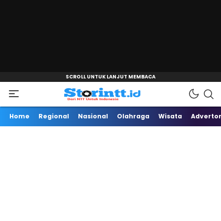
"
Dari NTT Untuk Indonesia
Storintt
Home
Regional
Nasional
Olahraga
Wisata
Advertor