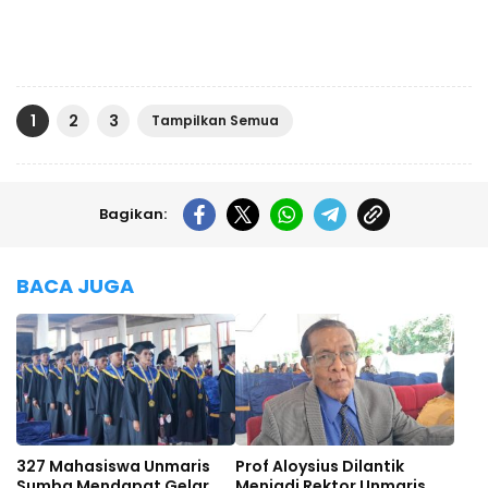
1
2
3
Tampilkan Semua
Bagikan:
BACA JUGA
327 Mahasiswa Unmaris
Prof Aloysius Dilantik
Sumba Mendapat Gelar
Menjadi Rektor Unmaris