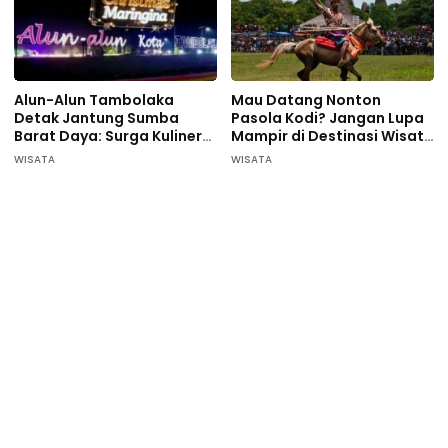
Alun-Alun Tambolaka
Mau Datang Nonton
Detak Jantung Sumba
Pasola Kodi? Jangan Lupa
Barat Daya: Surga Kuliner
Mampir di Destinasi Wisata
Pelaku UMKM
ini…
WISATA
WISATA