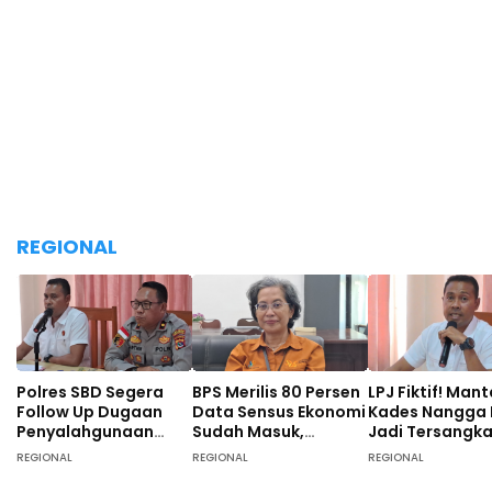
REGIONAL
Polres SBD Segera
BPS Merilis 80 Persen
LPJ Fiktif! Man
Follow Up Dugaan
Data Sensus Ekonomi
Kades Nangga
Penyalahgunaan
Sudah Masuk,
Jadi Tersangk
Dana Desa di Desa
Masyarakat SBD
Tunggal, 40 O
REGIONAL
REGIONAL
REGIONAL
Langgalete
Didominasi Pekerja
Turut Diperiksa
Sebagai Petani