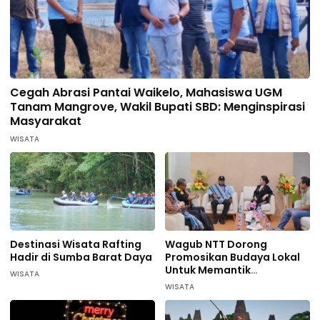
Cegah Abrasi Pantai Waikelo, Mahasiswa UGM
Tanam Mangrove, Wakil Bupati SBD: Menginspirasi
Masyarakat
WISATA
Destinasi Wisata Rafting
Wagub NTT Dorong
Hadir di Sumba Barat Daya
Promosikan Budaya Lokal
Untuk Memantik
WISATA
Wisatawan Datang di
WISATA
Sumba Barat Daya