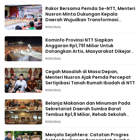
Rakor Bersama Pemda Se-NTT, Menteri
Nusron Minta Dukungan Kepala
Daerah Wujudkan Transformasi
Layanan Pertanahan
REGIONAL
Kominfo Provinsi NTT Siapkan
Anggaran Rp1,791 Miliar Untuk
Datangkan Artis, Masyarakat Dikejar
Pajak
REGIONAL
Cegah Masalah di Masa Depan,
Menteri Nusron Ajak Pemda Percepat
Sertipikasi Tanah Rumah Ibadah di NTT
REGIONAL
Belanja Makanan dan Minuman Pada
Sekretariat Daerah Sumba Barat
Tembus Rp1,8 Miliar, Rehab Sekolah
Hanya Rp234 Juta
REGIONAL
Menjala Sejahtera: Catatan Progres