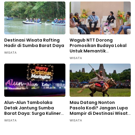
Destinasi Wisata Rafting
Wagub NTT Dorong
Hadir di Sumba Barat Daya
Promosikan Budaya Lokal
Untuk Memantik
WISATA
Wisatawan Datang di
WISATA
Sumba Barat Daya
Alun-Alun Tambolaka
Mau Datang Nonton
Detak Jantung Sumba
Pasola Kodi? Jangan Lupa
Barat Daya: Surga Kuliner
Mampir di Destinasi Wisata
Pelaku UMKM
ini…
WISATA
WISATA