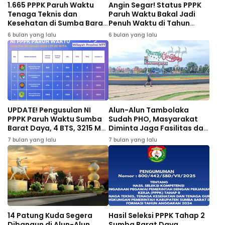
1.665 PPPK Paruh Waktu
Angin Segar! Status PPPK
Tenaga Teknis dan
Paruh Waktu Bakal Jadi
Kesehatan di Sumba Barat
Penuh Waktu di Tahun
Daya Akan Dilantik,
2026
6 bulan yang lalu
6 bulan yang lalu
Tenaga Guru Mohon
Bersabar
UPDATE! Pengusulan NI
Alun-Alun Tambolaka
PPPK Paruh Waktu Sumba
Sudah PHO, Masyarakat
Barat Daya, 4 BTS, 3215 MS,
Diminta Jaga Fasilitas dan
Kapan Pengangkatan?
Kebersihan
7 bulan yang lalu
7 bulan yang lalu
14 Patung Kuda Segera
Hasil Seleksi PPPK Tahap 2
Dibangun di Alun-Alun
Sumba Barat Daya