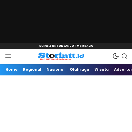
"
Dari NTT Untuk Indonesia
Storintt
Home
Regional
Nasional
Olahraga
Wisata
Advertor