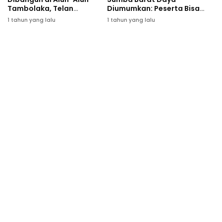
Tambolaka, Telan
Diumumkan: Peserta Bisa
Anggaran Rp420 Juta
Lakukan Sanggah
1 tahun yang lalu
1 tahun yang lalu