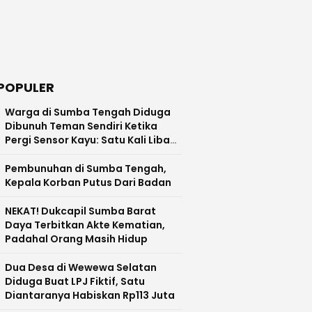
POPULER
Warga di Sumba Tengah Diduga
Dibunuh Teman Sendiri Ketika
Pergi Sensor Kayu: Satu Kali Libas,
Kepala Terlepas Hingga Jatuh ke
Tanah
Pembunuhan di Sumba Tengah,
Kepala Korban Putus Dari Badan
NEKAT! Dukcapil Sumba Barat
Daya Terbitkan Akte Kematian,
Padahal Orang Masih Hidup
Dua Desa di Wewewa Selatan
Diduga Buat LPJ Fiktif, Satu
Diantaranya Habiskan Rp113 Juta