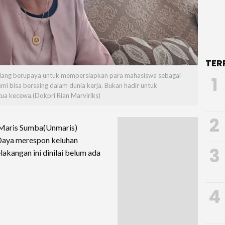
TER
edang berupaya untuk mempersiapkan para mahasiswa sebagai
1
i bisa bersaing dalam dunia kerja. Bukan hadir untuk
ua kecewa.(Dokpri Rian Marviriks)
2
a Maris Sumba(Unmaris)
Daya merespon keluhan
3
akangan ini dinilai belum ada
4