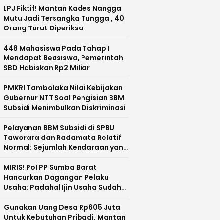
LPJ Fiktif! Mantan Kades Nangga
Mutu Jadi Tersangka Tunggal, 40
Orang Turut Diperiksa
448 Mahasiswa Pada Tahap I
Mendapat Beasiswa, Pemerintah
SBD Habiskan Rp2 Miliar
PMKRI Tambolaka Nilai Kebijakan
Gubernur NTT Soal Pengisian BBM
Subsidi Menimbulkan Diskriminasi
Pelayanan BBM Subsidi di SPBU
Taworara dan Radamata Relatif
Normal: Sejumlah Kendaraan yang
Mengisi Dobel Diamankan
MIRIS! Pol PP Sumba Barat
Hancurkan Dagangan Pelaku
Usaha: Padahal Ijin Usaha Sudah
Lengkap, Malah Disebut Ijin Palsu
Gunakan Uang Desa Rp605 Juta
Untuk Kebutuhan Pribadi, Mantan