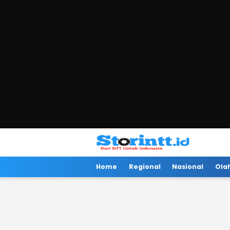
Storintt
Dari NTT Untuk Indonesia
Home
Regional
Nasional
Ola