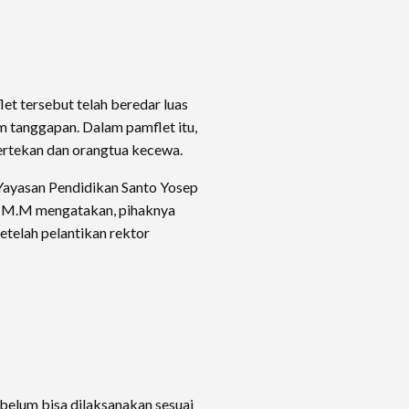
et tersebut telah beredar luas
m tanggapan. Dalam pamflet itu,
ertekan dan orangtua kecewa.
Yayasan Pendidikan Santo Yosep
y M.M mengatakan, pihaknya
telah pelantikan rektor
 belum bisa dilaksanakan sesuai