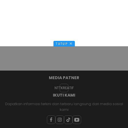
TUTUP
MEDIA PATNER
NTTKREATIF
IKUTI KAMI
Dapatkan informasi terkini dan terbaru langsung dari media sosial
kami