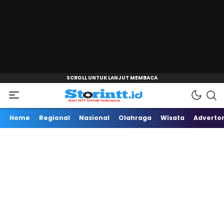
"
Dari NTT Untuk Indonesia
Storintt
Home
Regional
Nasional
Olahraga
Wisata
Advertor