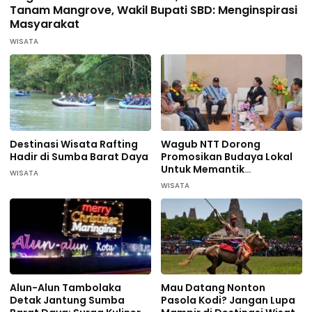
Tanam Mangrove, Wakil Bupati SBD: Menginspirasi
Masyarakat
WISATA
Destinasi Wisata Rafting
Wagub NTT Dorong
Hadir di Sumba Barat Daya
Promosikan Budaya Lokal
Untuk Memantik
WISATA
Wisatawan Datang di
WISATA
Sumba Barat Daya
Alun-Alun Tambolaka
Mau Datang Nonton
Detak Jantung Sumba
Pasola Kodi? Jangan Lupa