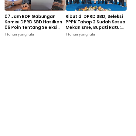
07 Jam RDP Gabungan
Ribut di DPRD SBD, Seleksi
Komisi DPRD SBD Hasilkan
PPPK Tahap 2 Sudah Sesuai
06 Poin Tentang Seleksi
Mekanisme, Bupati Ratu:
PPPK Tahap 2
Itu Anak SBD, Bukan Dari
1 tahun yang lalu
1 tahun yang lalu
Luar Angkasa