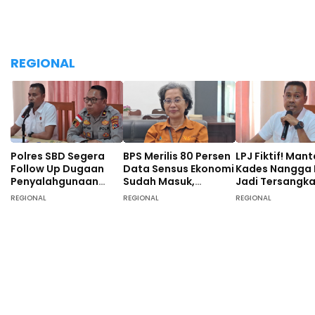
REGIONAL
Polres SBD Segera
BPS Merilis 80 Persen
LPJ Fiktif! Man
Follow Up Dugaan
Data Sensus Ekonomi
Kades Nangga
Penyalahgunaan
Sudah Masuk,
Jadi Tersangk
Dana Desa di Desa
Masyarakat SBD
Tunggal, 40 O
REGIONAL
REGIONAL
REGIONAL
Langgalete
Didominasi Pekerja
Turut Diperiksa
Sebagai Petani