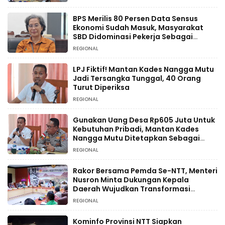
BPS Merilis 80 Persen Data Sensus
Ekonomi Sudah Masuk, Masyarakat
SBD Didominasi Pekerja Sebagai
Petani
REGIONAL
LPJ Fiktif! Mantan Kades Nangga Mutu
Jadi Tersangka Tunggal, 40 Orang
Turut Diperiksa
REGIONAL
Gunakan Uang Desa Rp605 Juta Untuk
Kebutuhan Pribadi, Mantan Kades
Nangga Mutu Ditetapkan Sebagai
Tersangka
REGIONAL
Rakor Bersama Pemda Se-NTT, Menteri
Nusron Minta Dukungan Kepala
Daerah Wujudkan Transformasi
Layanan Pertanahan
REGIONAL
Kominfo Provinsi NTT Siapkan