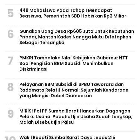
5
448 Mahasiswa Pada Tahap I Mendapat
Beasiswa, Pemerintah SBD Habiskan Rp2 Miliar
6
Gunakan Uang Desa Rp605 Juta Untuk Kebutuhan
Pribadi, Mantan Kades Nangga Mutu Ditetapkan
Sebagai Tersangka
7
PMKRI Tambolaka Nilai Kebijakan Gubernur NTT
Soal Pengisian BBM Subsidi Menimbulkan
Diskriminasi
8
Pelayanan BBM Subsidi di SPBU Taworara dan
Radamata Relatif Normal: Sejumlah Kendaraan
yang Mengisi Dobel Diamankan
9
MIRIS! Pol PP Sumba Barat Hancurkan Dagangan
Pelaku Usaha: Padahal Ijin Usaha Sudah Lengkap,
Malah Disebut Ijin Palsu
Wakil Bupati Sumba Barat Daya Lepas 215