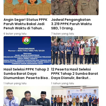
Angin Segar! Status PPPK
Jadwal Pengangkatan
Paruh Waktu Bakal Jadi
3.219 PPPK Paruh Waktu
Penuh Waktu di Tahun
SBD, 1 Orang
2026
Mengundurkan Diri
6 bulan yang lalu
7 bulan yang lalu
Hasil Seleksi PPPK Tahap 2
12 Peserta Hasil Seleksi
Sumba Barat Daya
PPPK Tahap 2 Sumba Barat
Diumumkan: Peserta Bisa
Daya Dianulir, Berikut
Lakukan Sanggah
Jadwal Pengumuman
1 tahun yang lalu
1 tahun yang lalu