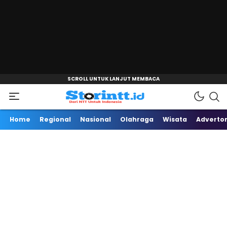
"
Dari NTT Untuk Indonesia
Storintt
Home
Regional
Nasional
Olahraga
Wisata
Advertor