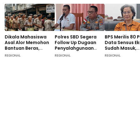
Dikala Mahasiswa
Polres SBD Segera
BPS Merilis 80 
Asal Alor Memohon
Follow Up Dugaan
Data Sensus E
Bantuan Beras,
Penyalahgunaan
Sudah Masuk,
Pemprov NTT Justru
Dana Desa di Desa
Masyarakat S
REGIONAL
REGIONAL
REGIONAL
Alokasikan Rp1,7
Langgalete
Didominasi Pek
Miliar Untuk Pesta
Sebagai Petani
HUT RI