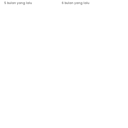
Sasaran, Warga Miskin di
Tahap 4 Tahun 2025 Ada
5 bulan yang lalu
6 bulan yang lalu
SBD Akan Didata Ulang
54 Ribu KPM