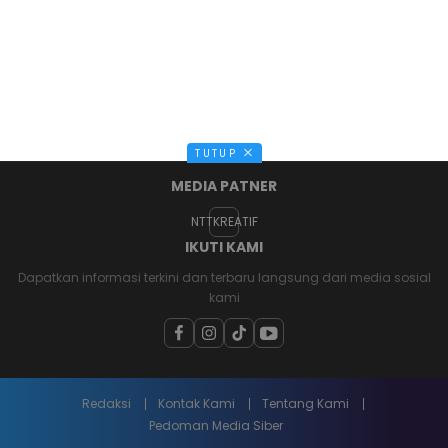
TUTUP
MEDIA PATNER
NTTKREATIF
IKUTI KAMI
Dapatkan informasi terkini dan terbaru langsung dari media sosial
kami
Redaksi
Kontak Kami
Tentang Kami
Pedoman Media Siber