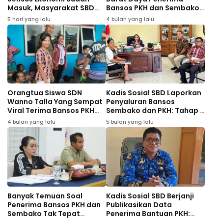
Masuk, Masyarakat SBD
Bansos PKH dan Sembako,
Didominasi Pekerja
Dinsos Evaluasi Data
5 hari yang lalu
4 bulan yang lalu
Sebagai Petani
Orangtua Siswa SDN
Kadis Sosial SBD Laporkan
Wanno Talla Yang Sempat
Penyaluran Bansos
Viral Terima Bansos PKH
Sembako dan PKH: Tahap II
Tahap I 2026
yang Lulus PPPK Akan
4 bulan yang lalu
5 bulan yang lalu
Dihapus
Banyak Temuan Soal
Kadis Sosial SBD Berjanji
Penerima Bansos PKH dan
Publikasikan Data
Sembako Tak Tepat
Penerima Bantuan PKH: