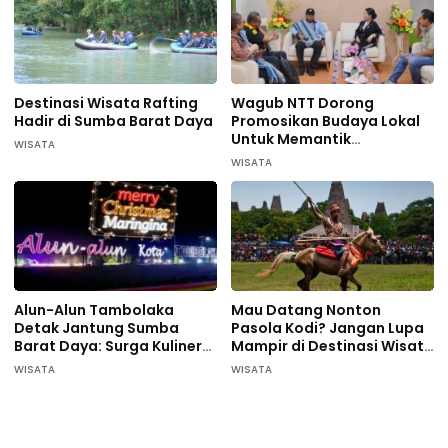
Destinasi Wisata Rafting
Wagub NTT Dorong
Hadir di Sumba Barat Daya
Promosikan Budaya Lokal
Untuk Memantik
WISATA
Wisatawan Datang di
WISATA
Sumba Barat Daya
Alun-Alun Tambolaka
Mau Datang Nonton
Detak Jantung Sumba
Pasola Kodi? Jangan Lupa
Barat Daya: Surga Kuliner
Mampir di Destinasi Wisata
Pelaku UMKM
ini…
WISATA
WISATA