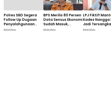
Polres SBD Segera
BPS Merilis 80 Persen
LPJ Fiktif! Man
Follow Up Dugaan
Data Sensus Ekonomi
Kades Nangga
Penyalahgunaan
Sudah Masuk,
Jadi Tersangk
Dana Desa di Desa
Masyarakat SBD
Tunggal, 40 O
REGIONAL
REGIONAL
REGIONAL
Langgalete
Didominasi Pekerja
Turut Diperiksa
Sebagai Petani