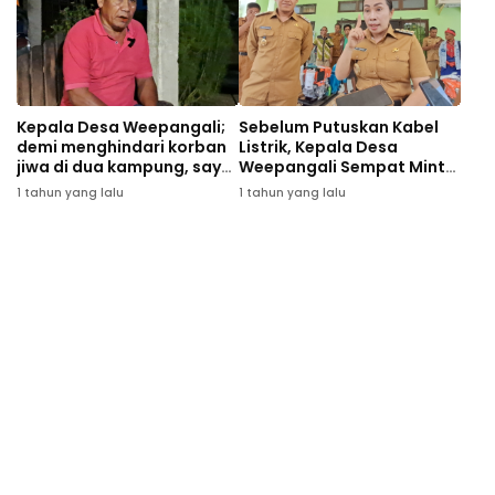
Kepala Desa Weepangali;
Sebelum Putuskan Kabel
demi menghindari korban
Listrik, Kepala Desa
jiwa di dua kampung, saya
Weepangali Sempat Minta
minta maaf
Uang Rp400 Ribu, Bupati
1 tahun yang lalu
1 tahun yang lalu
dan Wabup SBD Turun
Tangan