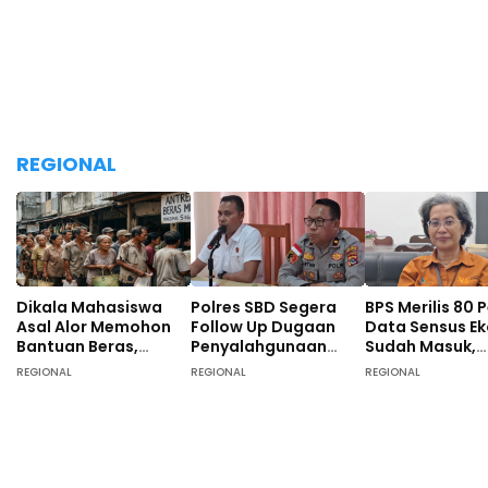
REGIONAL
Dikala Mahasiswa
Polres SBD Segera
BPS Merilis 80 
Asal Alor Memohon
Follow Up Dugaan
Data Sensus E
Bantuan Beras,
Penyalahgunaan
Sudah Masuk,
Pemprov NTT Justru
Dana Desa di Desa
Masyarakat S
REGIONAL
REGIONAL
REGIONAL
Alokasikan Rp1,7
Langgalete
Didominasi Pek
Miliar Untuk Pesta
Sebagai Petani
HUT RI