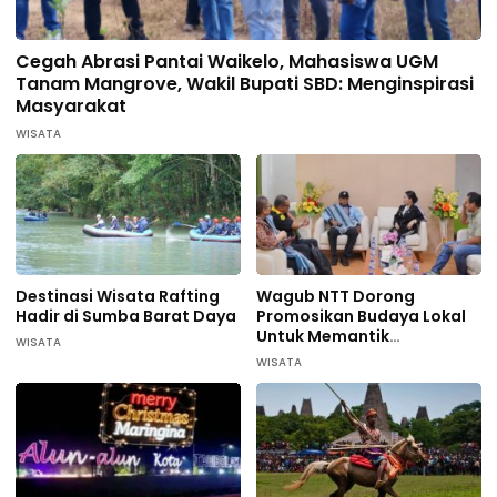
Cegah Abrasi Pantai Waikelo, Mahasiswa UGM
Tanam Mangrove, Wakil Bupati SBD: Menginspirasi
Masyarakat
WISATA
Destinasi Wisata Rafting
Wagub NTT Dorong
Hadir di Sumba Barat Daya
Promosikan Budaya Lokal
Untuk Memantik
WISATA
Wisatawan Datang di
WISATA
Sumba Barat Daya