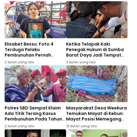
Elisabet Bessu: Foto 4
Ketika Telapak Kaki
Terduga Pelaku
Penegak Hukum di Sumba
Pembunuhan Pernah
Barat Daya Jadi Tempat
Ditunjukan Anggota Polres
Permohonon Pencari
2 bulan yang lalu
2 bulan yang lalu
SBD, 2 Orang Sudah
Keadilan
Meninggal Dunia
Polres SBD Sempat Klaim
Masyarakat Desa Weekura
Ada Titik Terang Kasus
Temukan Mayat di Kebun:
Pembunuhan Pada Tahun
Mayat Posisi Memegang
2024 di Desa Weepangali:
Senjata Tajam
2 bulan yang lalu
10 bulan yang lalu
Tahun 2026 Belum Ada
Realiasasi