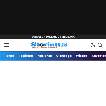
"
Dari NTT Untuk Indonesia
Storintt
Home
Regional
Nasional
Olahraga
Wisata
Advertor