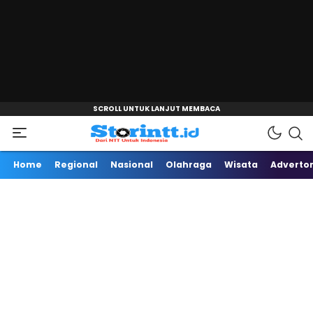
"
Dari NTT Untuk Indonesia
Storintt
Home
Regional
Nasional
Olahraga
Wisata
Advertor